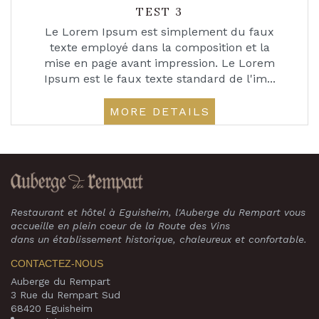
TEST 3
Le Lorem Ipsum est simplement du faux
texte employé dans la composition et la
mise en page avant impression. Le Lorem
Ipsum est le faux texte standard de l'im...
MORE DETAILS
Restaurant et hôtel à Eguisheim, l'Auberge du Rempart vous
accueille en plein coeur de la Route des Vins
dans un établissement historique, chaleureux et confortable.
CONTACTEZ-NOUS
Auberge du Rempart
3 Rue du Rempart Sud
68420 Eguisheim